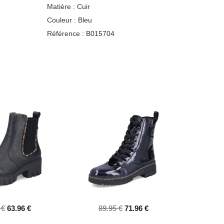
Matière :
Cuir
Couleur :
Bleu
Référence :
B015704
 €
63.96 €
89.95 €
71.96 €