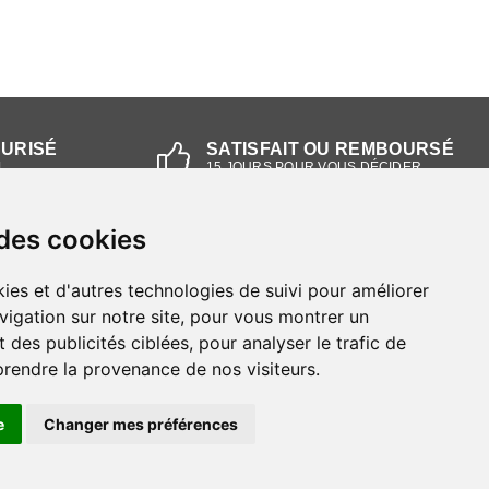
CURISÉ
SATISFAIT OU REMBOURSÉ
L
15 JOURS POUR VOUS DÉCIDER
 des cookies
NOS MAGASINS
ies et d'autres technologies de suivi pour améliorer
Magasin RIEKER Strasbourg
vigation sur notre site, pour vous montrer un
 des publicités ciblées, pour analyser le trafic de
Magasin RIEKER Lyon
prendre la provenance de nos visiteurs.
e
Changer mes préférences