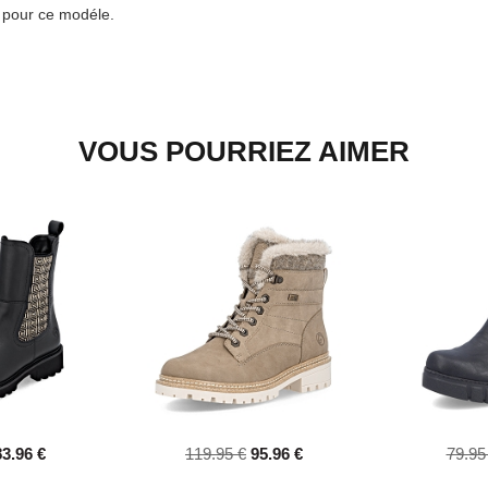
e pour ce modéle.
VOUS POURRIEZ AIMER
83.96 €
119.95 €
95.96 €
79.95