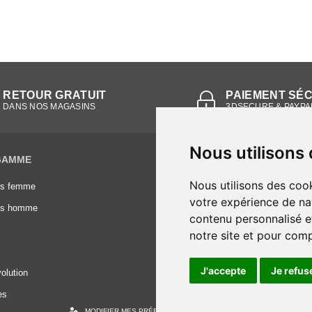
RETOUR GRATUIT
PAIEMENT SÉ
DANS NOS MAGASINS
3DSECURE & PAYPA
Nous utilisons
GAMME
INFORMATIONS
Nous utilisons des cook
es femme
Conditions générales de vente
votre expérience de na
es homme
Mentions légales
contenu personnalisé et
Frais de livraison
notre site et pour com
Nous contacter
J'accepte
Je refus
olution
es
MODIFIER MES PRÉFÉRENCES DES COOKIES