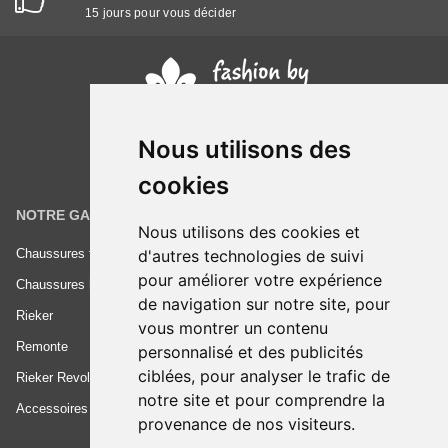
15 jours pour vous décider
Nous utilisons des
cookies
NOTRE GAMME
INFORMATIONS
Nous utilisons des cookies et
d'autres technologies de suivi
Chaussures femme
Conditions générales de vente
pour améliorer votre expérience
Chaussures homme
Mentions légales
de navigation sur notre site, pour
Rieker
Frais de livraison
vous montrer un contenu
Remonte
Nous contacter
personnalisé et des publicités
ciblées, pour analyser le trafic de
Rieker Revolution
notre site et pour comprendre la
Accessoires
provenance de nos visiteurs.