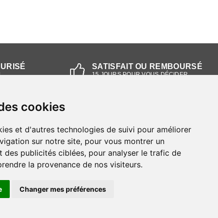
CURISÉ
SATISFAIT OU REMBOURSÉ
L
15 JOURS POUR VOUS DÉCIDER
 des cookies
NOS MAGASINS
ies et d'autres technologies de suivi pour améliorer
Magasin RIEKER Strasbourg
vigation sur notre site, pour vous montrer un
 des publicités ciblées, pour analyser le trafic de
Magasin RIEKER Lyon
prendre la provenance de nos visiteurs.
e
Changer mes préférences