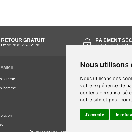
RETOUR GRATUIT
PAIEMENT SÉ
DANS NOS MAGASINS
3DSECURE & PAYPA
Nous utilisons
GAMME
INFORMATIONS
Nous utilisons des cook
es femme
Conditions générales de vente
votre expérience de na
es homme
Mentions légales
contenu personnalisé et
Frais de livraison
notre site et pour com
Nous contacter
J'accepte
Je refus
olution
es
MODIFIER MES PRÉFÉRENCES DES COOKIES