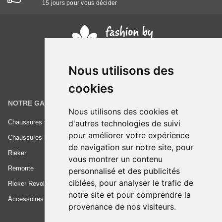
15 jours pour vous décider
Nous utilisons des
cookies
NOTRE GAMME
INFORMATIONS
Nous utilisons des cookies et
d'autres technologies de suivi
Chaussures femme
Conditions générales de vente
pour améliorer votre expérience
Chaussures homme
Mentions légales
de navigation sur notre site, pour
Rieker
Frais de livraison
vous montrer un contenu
Remonte
Nous contacter
personnalisé et des publicités
ciblées, pour analyser le trafic de
Rieker Revolution
notre site et pour comprendre la
Accessoires
provenance de nos visiteurs.