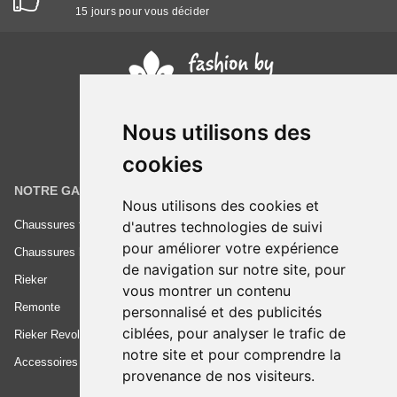
15 jours pour vous décider
Nous utilisons des
cookies
NOTRE GAMME
INFORMATIONS
Nous utilisons des cookies et
d'autres technologies de suivi
Chaussures femme
Conditions générales de vente
pour améliorer votre expérience
Chaussures homme
Mentions légales
de navigation sur notre site, pour
Rieker
Frais de livraison
vous montrer un contenu
Remonte
Nous contacter
personnalisé et des publicités
ciblées, pour analyser le trafic de
Rieker Revolution
notre site et pour comprendre la
Accessoires
provenance de nos visiteurs.