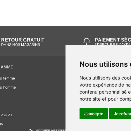
RETOUR GRATUIT
PAIEMENT SÉ
DANS NOS MAGASINS
3DSECURE & PAYPA
Nous utilisons
GAMME
INFORMATIONS
Nous utilisons des cook
es femme
Conditions générales de vente
votre expérience de na
es homme
Mentions légales
contenu personnalisé et
Frais de livraison
notre site et pour com
Nous contacter
J'accepte
Je refus
olution
es
MODIFIER MES PRÉFÉRENCES DES COOKIES