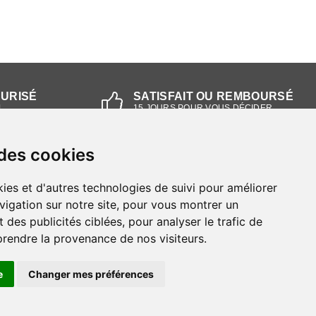
CURISÉ
SATISFAIT OU REMBOURSÉ
L
15 JOURS POUR VOUS DÉCIDER
 des cookies
NOS MAGASINS
ies et d'autres technologies de suivi pour améliorer
Magasin RIEKER Strasbourg
vigation sur notre site, pour vous montrer un
 des publicités ciblées, pour analyser le trafic de
Magasin RIEKER Lyon
prendre la provenance de nos visiteurs.
e
Changer mes préférences