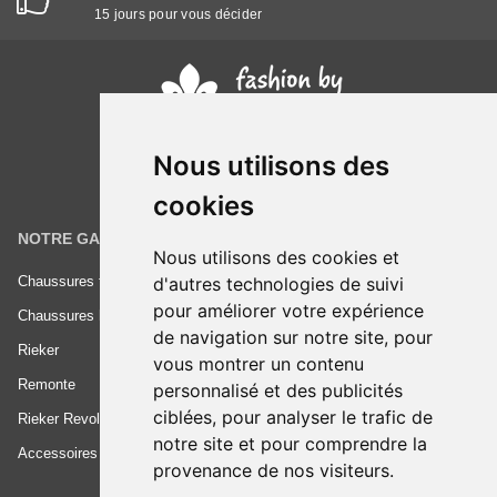
15 jours pour vous décider
Nous utilisons des
cookies
NOTRE GAMME
INFORMATIONS
Nous utilisons des cookies et
d'autres technologies de suivi
Chaussures femme
Conditions générales de vente
pour améliorer votre expérience
Chaussures homme
Mentions légales
de navigation sur notre site, pour
Rieker
Frais de livraison
vous montrer un contenu
Remonte
Nous contacter
personnalisé et des publicités
ciblées, pour analyser le trafic de
Rieker Revolution
notre site et pour comprendre la
Accessoires
provenance de nos visiteurs.