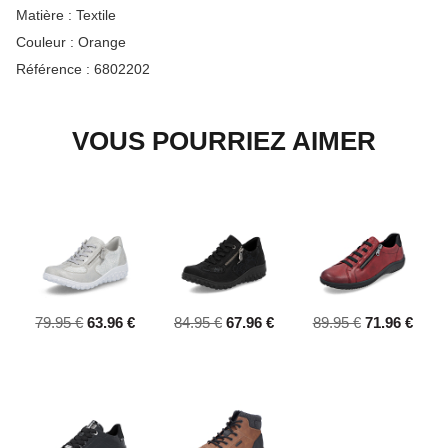
Matière :
Textile
Couleur :
Orange
Référence :
6802202
VOUS POURRIEZ AIMER
79.95 €
63.96 €
84.95 €
67.96 €
89.95 €
71.96 €