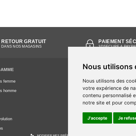
RETOUR GRATUIT
PAIEMENT SÉ
DANS NOS MAGASINS
3DSECURE & PAYPA
Nous utilisons
GAMME
INFORMATIONS
Nous utilisons des cook
es femme
Conditions générales de vente
votre expérience de na
es homme
Mentions légales
contenu personnalisé et
Frais de livraison
notre site et pour com
Nous contacter
J'accepte
Je refus
olution
es
MODIFIER MES PRÉFÉRENCES DES COOKIES