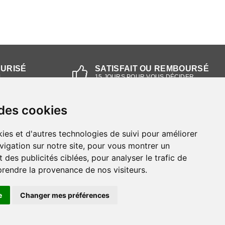
CURISÉ
SATISFAIT OU REMBOURSÉ
L
15 JOURS POUR VOUS DÉCIDER
 des cookies
NOS MAGASINS
ies et d'autres technologies de suivi pour améliorer
Magasin RIEKER Strasbourg
vigation sur notre site, pour vous montrer un
 des publicités ciblées, pour analyser le trafic de
Magasin RIEKER Lyon
prendre la provenance de nos visiteurs.
e
Changer mes préférences