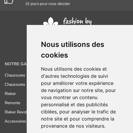
15 jours pour vous décider
Nous utilisons des
cookies
NOTRE GAMME
INFORMATIONS
Nous utilisons des cookies et
d'autres technologies de suivi
Chaussures femme
Conditions générales de vente
pour améliorer votre expérience
Chaussures homme
Mentions légales
de navigation sur notre site, pour
Rieker
Frais de livraison
vous montrer un contenu
Remonte
Nous contacter
personnalisé et des publicités
ciblées, pour analyser le trafic de
Rieker Revolution
notre site et pour comprendre la
Accessoires
provenance de nos visiteurs.