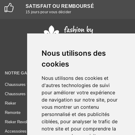
SATISFAIT OU REMBOURSÉ
15 jours pour vous décider
Nous utilisons des
cookies
NOTRE GAMME
INFORMATIONS
Nous utilisons des cookies et
d'autres technologies de suivi
Chaussures femme
Conditions générales de vente
pour améliorer votre expérience
Chaussures homme
Mentions légales
de navigation sur notre site, pour
Rieker
Frais de livraison
vous montrer un contenu
Remonte
Nous contacter
personnalisé et des publicités
ciblées, pour analyser le trafic de
Rieker Revolution
notre site et pour comprendre la
Accessoires