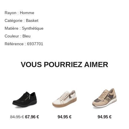
Rayon :
Homme
Catégorie :
Basket
Matière :
Synthétique
Couleur :
Bleu
Référence :
6937701
VOUS POURRIEZ AIMER
84.95 €
67.96 €
94.95 €
94.95 €