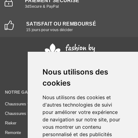
PAIEMENT SÉCURISÉ
3dSecure & PayPal
SATISFAIT OU REMBOURSÉ
15 jours pour vous décider
Nous utilisons des
cookies
NOTRE GAMME
INFORMATIONS
Nous utilisons des cookies et
Chaussures femme
Conditions générales de vente
d'autres technologies de suivi
pour améliorer votre expérience
Chaussures homme
Mentions légales
de navigation sur notre site, pour
Rieker
Frais de livraison
vous montrer un contenu
Remonte
Nous contacter
personnalisé et des publicités