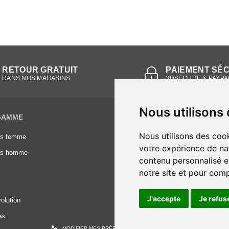
RETOUR GRATUIT
PAIEMENT SÉ
DANS NOS MAGASINS
3DSECURE & PAYPA
Nous utilisons
GAMME
INFORMATIONS
Nous utilisons des cook
es femme
Conditions générales de vente
votre expérience de na
es homme
Mentions légales
contenu personnalisé et
Frais de livraison
notre site et pour com
Nous contacter
J'accepte
Je refus
olution
es
MODIFIER MES PRÉFÉRENCES DES COOKIES