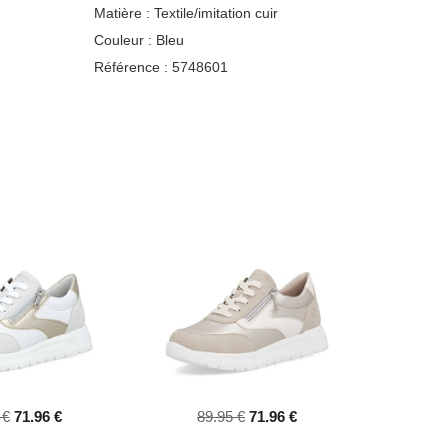
Matière :
Textile/imitation cuir
Couleur :
Bleu
Référence :
5748601
 €
71.96 €
89.95 €
71.96 €