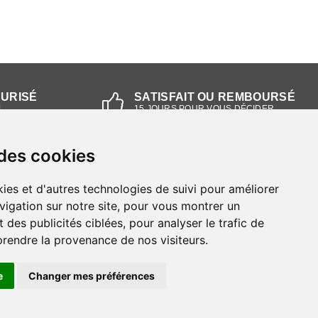
CURISÉ
SATISFAIT OU REMBOURSÉ
L
15 JOURS POUR VOUS DÉCIDER
 des cookies
NOS MAGASINS
ies et d'autres technologies de suivi pour améliorer
Magasin RIEKER Strasbourg
vigation sur notre site, pour vous montrer un
 des publicités ciblées, pour analyser le trafic de
Magasin RIEKER Lyon
prendre la provenance de nos visiteurs.
e
Changer mes préférences