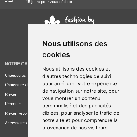
15 jours pour vous décider
Nous utilisons des
cookies
NOTRE GAMME
INFORMATIONS
Nous utilisons des cookies et
d'autres technologies de suivi
Chaussures femme
Conditions générales de vente
pour améliorer votre expérience
Chaussures homme
Mentions légales
de navigation sur notre site, pour
Rieker
Frais de livraison
vous montrer un contenu
Remonte
Nous contacter
personnalisé et des publicités
ciblées, pour analyser le trafic de
Rieker Revolution
notre site et pour comprendre la
Accessoires
provenance de nos visiteurs.