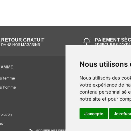
RETOUR GRATUIT
PAIEMENT SÉ
DANS NOS MAGASINS
3DSECURE & PAYPA
Nous utilisons
GAMME
INFORMATIONS
Nous utilisons des cook
es femme
Conditions générales de vente
votre expérience de na
es homme
Mentions légales
contenu personnalisé et
Frais de livraison
notre site et pour com
Nous contacter
J'accepte
Je refus
olution
es
MODIFIER MES PRÉFÉRENCES DES COOKIES