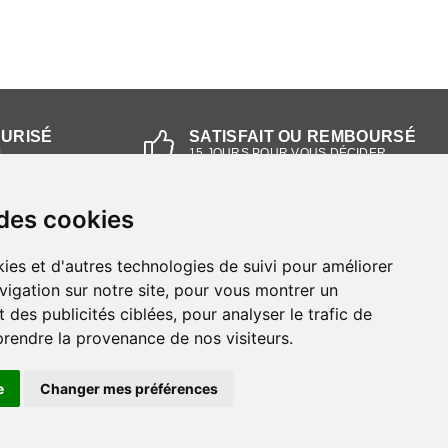
CURISÉ
SATISFAIT OU REMBOURSÉ
L
15 JOURS POUR VOUS DÉCIDER
 des cookies
NOS MAGASINS
ies et d'autres technologies de suivi pour améliorer
Magasin RIEKER Strasbourg
vigation sur notre site, pour vous montrer un
 des publicités ciblées, pour analyser le trafic de
Magasin RIEKER Lyon
prendre la provenance de nos visiteurs.
e
Changer mes préférences