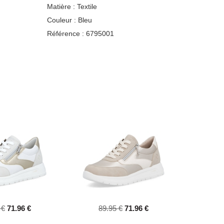
Matière :
Textile
Couleur :
Bleu
Référence :
6795001
 €
71.96 €
89.95 €
71.96 €