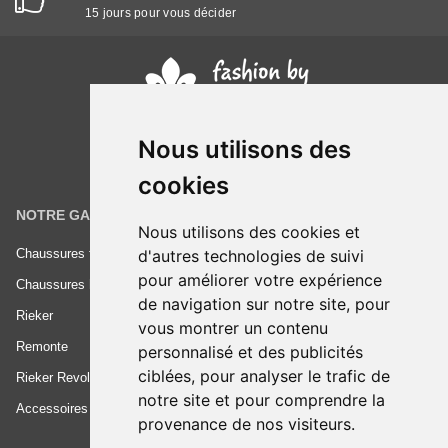
15 jours pour vous décider
Nous utilisons des
cookies
NOTRE GAMME
INFORMATIONS
Nous utilisons des cookies et
d'autres technologies de suivi
Chaussures femme
Conditions générales de vente
pour améliorer votre expérience
Chaussures homme
Mentions légales
de navigation sur notre site, pour
Rieker
Frais de livraison
vous montrer un contenu
Remonte
Nous contacter
personnalisé et des publicités
ciblées, pour analyser le trafic de
Rieker Revolution
notre site et pour comprendre la
Accessoires
provenance de nos visiteurs.