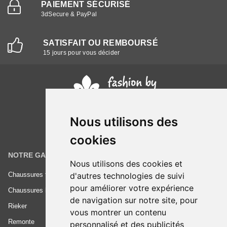
PAIEMENT SÉCURISÉ
3dSecure & PayPal
SATISFAIT OU REMBOURSÉ
15 jours pour vous décider
Nous utilisons des
cookies
NOTRE GAMME
INFORMATIONS
Nous utilisons des cookies et
Chaussures femme
Conditions générales de vente
d'autres technologies de suivi
pour améliorer votre expérience
Chaussures homme
Mentions légales
de navigation sur notre site, pour
Rieker
Frais de livraison
vous montrer un contenu
Remonte
Nous contacter
personnalisé et des publicités