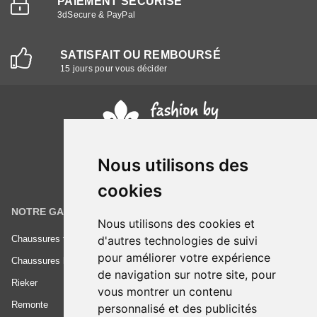
PAIEMENT SÉCURISÉ
3dSecure & PayPal
SATISFAIT OU REMBOURSÉ
15 jours pour vous décider
Nous utilisons des
cookies
NOTRE GAMME
INFORMATIONS
Nous utilisons des cookies et
Chaussures femme
Conditions générales de vente
d'autres technologies de suivi
pour améliorer votre expérience
Chaussures homme
Mentions légales
de navigation sur notre site, pour
Rieker
Frais de livraison
vous montrer un contenu
Remonte
Nous contacter
personnalisé et des publicités