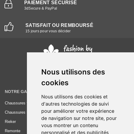
PAIEMENT SÉCURISÉ
3dSecure & PayPal
SATISFAIT OU REMBOURSÉ
15 jours pour vous décider
Nous utilisons des
cookies
NOTRE GAMME
INFORMATIONS
Nous utilisons des cookies et
Chaussures femme
Conditions générales de vente
d'autres technologies de suivi
pour améliorer votre expérience
Chaussures homme
Mentions légales
de navigation sur notre site, pour
Rieker
Frais de livraison
vous montrer un contenu
Remonte
Nous contacter
personnalisé et des publicités