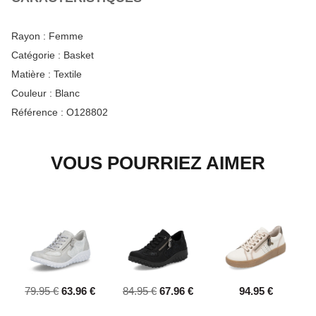
Rayon :
Femme
Catégorie :
Basket
Matière :
Textile
Couleur :
Blanc
Référence :
O128802
VOUS POURRIEZ AIMER
79.95 €
63.96 €
84.95 €
67.96 €
94.95 €