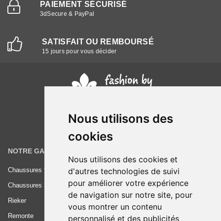
PAIEMENT SÉCURISÉ
3dSecure & PayPal
SATISFAIT OU REMBOURSÉ
15 jours pour vous décider
Nous utilisons des
cookies
NOTRE GAMME
INFORMATIONS
Nous utilisons des cookies et
Chaussures femme
Conditions générales de vente
d'autres technologies de suivi
pour améliorer votre expérience
Chaussures homme
Mentions légales
de navigation sur notre site, pour
Rieker
Frais de livraison
vous montrer un contenu
Remonte
Nous contacter
personnalisé et des publicités