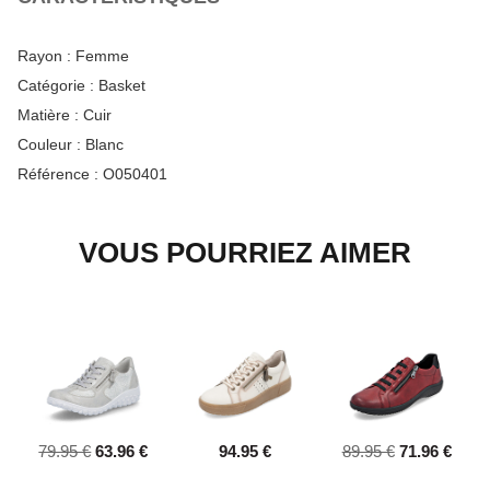
Rayon :
Femme
Catégorie :
Basket
Matière :
Cuir
Couleur :
Blanc
Référence :
O050401
VOUS POURRIEZ AIMER
79.95 €
63.96 €
94.95 €
89.95 €
71.96 €