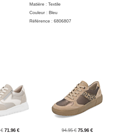
Matière :
Textile
Couleur :
Bleu
Référence :
6806807
 €
71.96 €
94.95 €
75.96 €