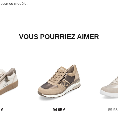
e pour ce modéle.
VOUS POURRIEZ AIMER
 €
94.95 €
89.95