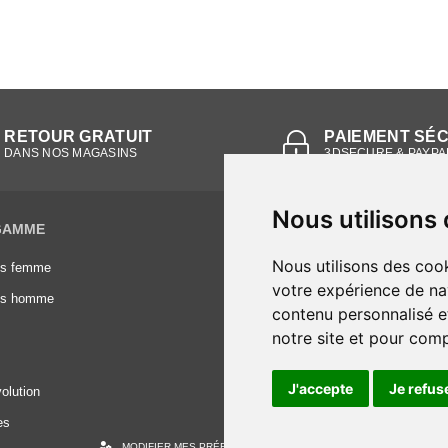
RETOUR GRATUIT
PAIEMENT SÉ
DANS NOS MAGASINS
3DSECURE & PAYPA
Nous utilisons
GAMME
INFORMATIONS
Nous utilisons des cook
es femme
Conditions générales de vente
votre expérience de na
es homme
Mentions légales
contenu personnalisé et
Frais de livraison
notre site et pour com
Nous contacter
J'accepte
Je refus
olution
es
MODIFIER MES PRÉFÉRENCES DES COOKIES