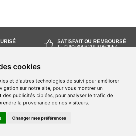
CURISÉ
SATISFAIT OU REMBOURSÉ
L
15 JOURS POUR VOUS DÉCIDER
 des cookies
NOS MAGASINS
ies et d'autres technologies de suivi pour améliorer
Magasin RIEKER Strasbourg
vigation sur notre site, pour vous montrer un
 des publicités ciblées, pour analyser le trafic de
Magasin RIEKER Lyon
prendre la provenance de nos visiteurs.
e
Changer mes préférences