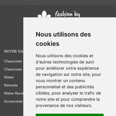
Nous utilisons des
cookies
NOTRE GAMME
INFORMATIONS
Nous utilisons des cookies et
d'autres technologies de suivi
Chaussures femme
Conditions générales de vente
pour améliorer votre expérience
Chaussures homme
Mentions légales
de navigation sur notre site, pour
Rieker
Frais de livraison
vous montrer un contenu
Remonte
Nous contacter
personnalisé et des publicités
ciblées, pour analyser le trafic de
Rieker Revolution
notre site et pour comprendre la
Accessoires
provenance de nos visiteurs.